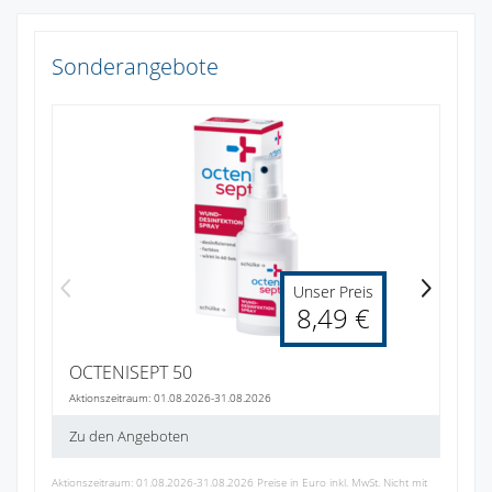
Sonderangebote
Fa
Akt
Zu
Unser Preis
8,49 €
OCTENISEPT 50
Aktionszeitraum: 01.08.2026-31.08.2026
Zu den Angeboten
Aktionszeitraum: 01.08.2026-31.08.2026 Preise in Euro inkl. MwSt. Nicht mit