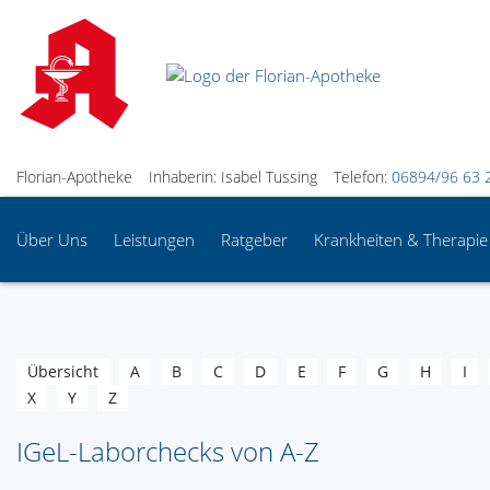
Florian-Apotheke
Inhaberin: Isabel Tussing
Telefon:
06894/96 63 
Über Uns
Leistungen
Ratgeber
Krankheiten & Therapie
Übersicht
A
B
C
D
E
F
G
H
I
X
Y
Z
IGeL-Laborchecks von A-Z