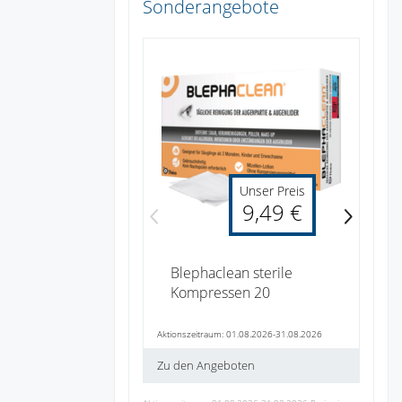
Sonderangebote
Akt
Zu
Unser Preis
9,49 €
Blephaclean sterile
Kompressen 20
Aktionszeitraum: 01.08.2026-31.08.2026
Zu den Angeboten