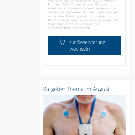
Aktionszeitraum: 01.08.2026-31.08.2026 Preise in
Euro inkl. MwSt. Nicht mit anderen Rabatten
kombinierbar. Solange Vorrat reicht. Abgabe nur in
handelsüblichen Mengen. Irrtümer und Änderungen
vorbehalten. Abbildung ähnlich. Zu Risiken und
Nebenwirkungen lesen Sie die Packungsbeilage und
fragen Ihren Arzt oder Apotheker (bei
Tierarzneimitteln Ihren Tierarzt).
zur Reservierung
wechseln
Ratgeber Thema im August