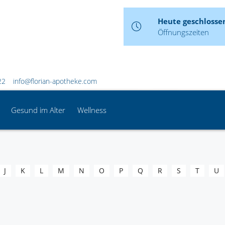
Heute geschlosse
Öffnungszeiten
22
info@florian-apotheke.com
Gesund im Alter
Wellness
J
K
L
M
N
O
P
Q
R
S
T
U