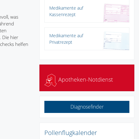
Medikamente auf
Kassenrezept
voll, was
Während
ten
Medikamente auf
 Die hier
Privatrezept
checks helfen
Apotheken-Notdienst
Diagnosefinder
Pollenflugkalender